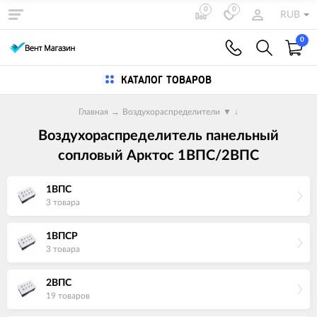
0
0
RUB
0
КАТАЛОГ ТОВАРОВ
Главная
→
Воздухораспределители
▼
↓
Воздухораспределитель панельный
сопловый Арктос 1ВПС/2ВПС
1ВПС
3 товара
1ВПСР
3 товара
2ВПС
19 товаров