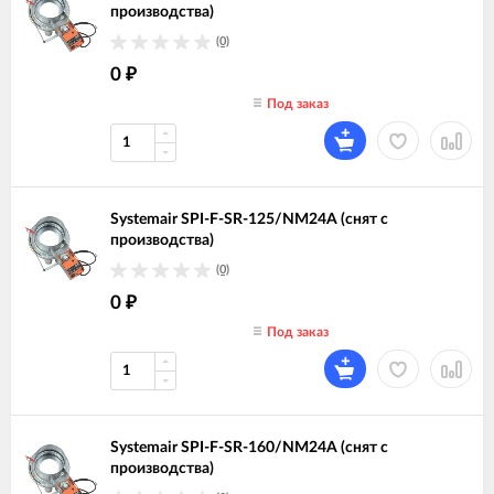
производства)
(0)
0
₽
Под заказ
Systemair SPI-F-SR-125/NM24A (снят с
производства)
(0)
0
₽
Под заказ
Systemair SPI-F-SR-160/NM24A (снят с
производства)