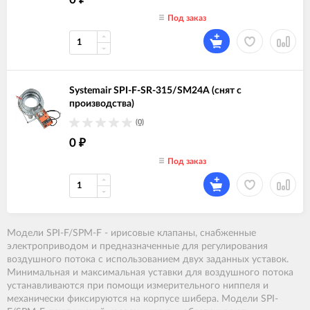
Под заказ
Systemair SPI-F-SR-315/SM24A (снят с
производства)
(0)
0
₽
Под заказ
Модели SPI-F/SPМ-F - ирисовые клапаны, снабженные
электроприводом и предназначенные для регулирования
воздушного потока с использованием двух заданных уставок.
Минимальная и максимальная уставки для воздушного потока
устанавливаются при помощи измерительного ниппеля и
механически фиксируются на корпусе шибера. Модели SPI-