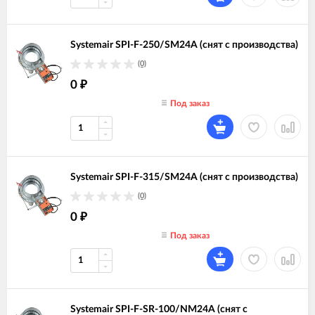
Systemair SPI-F-250/SM24A (снят с производства)
(0)
0
₽
Под заказ
Systemair SPI-F-315/SM24A (снят с производства)
(0)
0
₽
Под заказ
Systemair SPI-F-SR-100/NM24A (снят с