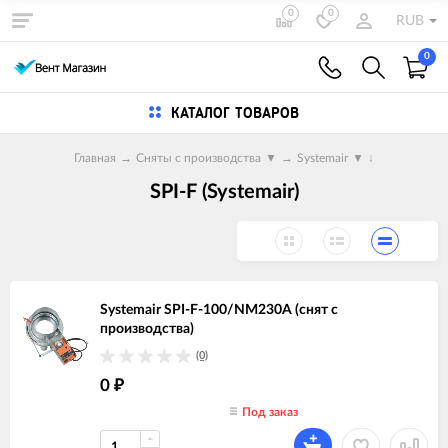
0
0
RUB
0
КАТАЛОГ ТОВАРОВ
Главная
→
Сняты с производства
▼
→
Systemair
▼
↓
SPI-F (Systemair)
Systemair SPI-F-100/NM230A (снят с
производства)
(0)
0
₽
Под заказ