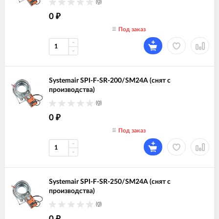
(0)
0
₽
Под заказ
Systemair SPI-F-SR-200/SM24A (снят с
производства)
(0)
0
₽
Под заказ
Systemair SPI-F-SR-250/SM24A (снят с
производства)
(0)
0
₽