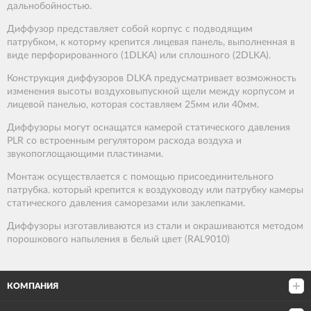
дальнобойностью.
Диффузор представляет собой корпус с подводящим
патрубком, к которму крепится лицевая панель, выполненная в
виде перфорированного (1DLKA) или сплошного (2DLKA).
Конструкция диффузоров DLKA предусматривает возможность
изменения высоты воздуховыпускной щели между корпусом и
лицевой панелью, которая составляем 25мм или 40мм.
Диффузоры могут оснащатся камерой статического давления
PLR со встроенным регулятором расхода воздуха и
звукопоглощающими пластинами.
Монтаж осуществлается с помощью присоединительного
патрубка. который крепится к воздуховоду или патрубку камеры
статического давления саморезами или заклепками.
Диффузоры изготавливаются из стали и окрашиваются методом
порошкового напыления в белый цвет (RAL9010)
КОМПАНИЯ