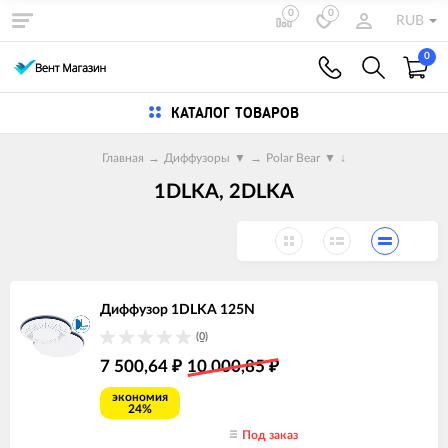
0
0
RUB
0
КАТАЛОГ ТОВАРОВ
Главная
→
Диффузоры
▼
→
Polar Bear
▼
↓
1DLKA, 2DLKA
Диффузор 1DLKA 125N
(0)
7 500,64
10 000,85
₽
₽
экономия
24%
Под заказ