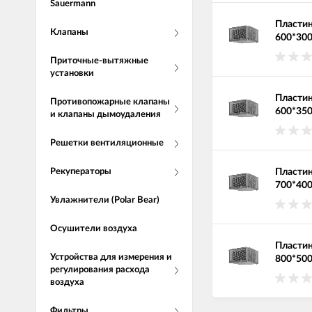
Sauermann
Пластин
Клапаны
600*30
Приточные-вытяжные
установки
Пластин
Противопожарные клапаны
600*35
и клапаны дымоудаления
Решетки вентиляционные
Пластин
Рекуператоры
700*40
Увлажнители (Polar Bear)
Осушители воздуха
Пластин
Устройства для измерения и
800*50
регулирования расхода
воздуха
Фильтры