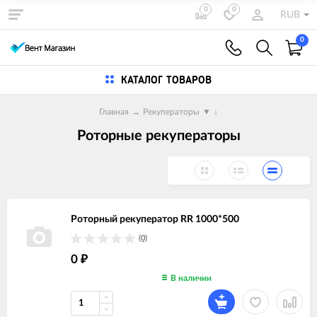
0
0
RUB
0
КАТАЛОГ ТОВАРОВ
Главная
→
Рекуператоры
▼
↓
Роторные рекуператоры
Роторный рекуператор RR 1000*500
(0)
0
₽
В наличии