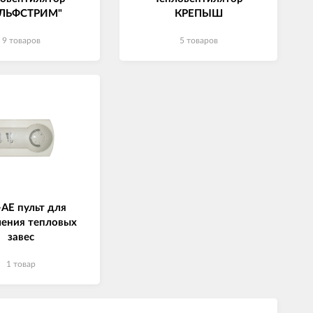
ОЛЬФСТРИМ"
КРЕПЫШ
9 товаров
5 товаров
AE пульт для
ления тепловых
завес
1 товар