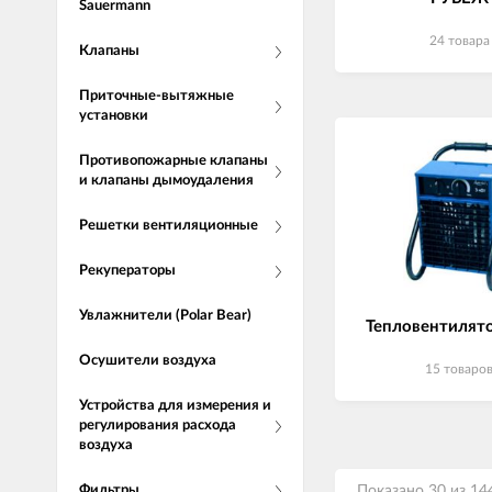
Sauermann
24 товара
Клапаны
Приточные-вытяжные
установки
Противопожарные клапаны
и клапаны дымоудаления
Решетки вентиляционные
Рекуператоры
Увлажнители (Polar Bear)
Тепловентилят
Осушители воздуха
15 товаро
Устройства для измерения и
регулирования расхода
воздуха
Показано 30 из 14
Фильтры