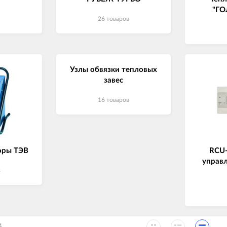
"Г
26 товаров
Узлы обвязки тепловых
завес
16 товаров
оры ТЭВ
RCU-
управ
в
4