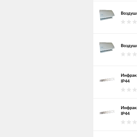
Воздушн
Воздушн
Инфракр
IP44
Инфракр
IP44