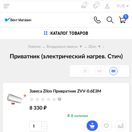
0
0
RUB
0
КАТАЛОГ ТОВАРОВ
Главная
→
Воздушные завесы
▼
→
Zilon
▼
↓
Приватник (электрический нагрев. Стич)
Завеса Zilon Привратник ZVV-0.6E3M
(0)
8 330
₽
В наличии