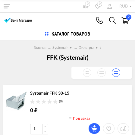
0
0
RUB
0
КАТАЛОГ ТОВАРОВ
Главная
→
Systemair
▼
→
Фильтры
▼
↓
FFK (Systemair)
Systemair FFK 30-15
(0)
0
₽
Под заказ