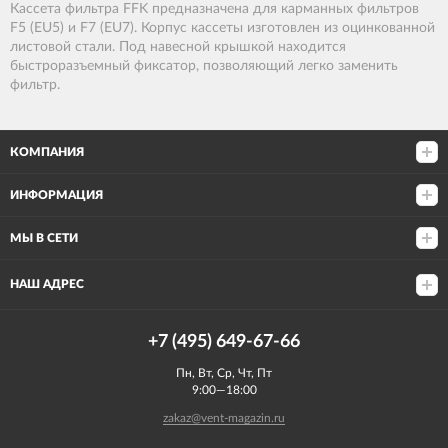
Кассета фильтра FFK предназначена для карманных фильтров
F5 (EU5) и F7 (EU7). Корпус кассеты изготовлен из оцинкованной
листовой стали. Под навесной крышкой находится
быстроразъемный фиксатор, позволяющий легко заменить
фильтр.
КОМПАНИЯ
ИНФОРМАЦИЯ
МЫ В СЕТИ
НАШ АДРЕС
+7 (495) 649-67-66
Пн, Вт, Ср, Чт, Пт
9:00—18:00
zakaz@vent-magazin.ru