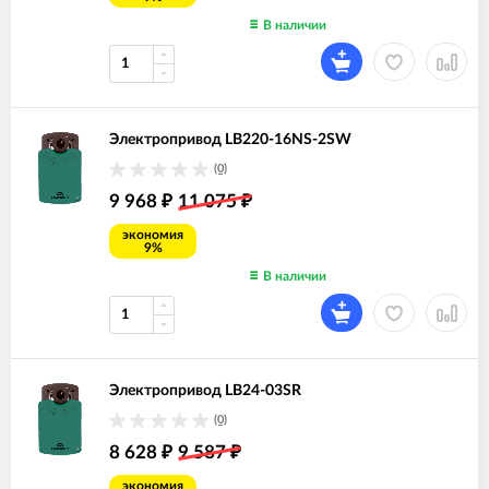
В наличии
Электропривод LB220-16NS-2SW
(0)
9 968
11 075
₽
₽
экономия
9%
В наличии
Электропривод LB24-03SR
(0)
8 628
9 587
₽
₽
экономия