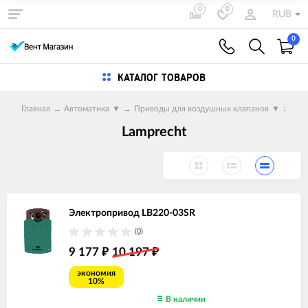
0
0
RUB
0
КАТАЛОГ ТОВАРОВ
Главная
→
Автоматика
▼
→
Приводы для воздушных клапанов
▼
↓
Lamprecht
Электропривод LB220-03SR
(0)
9 177
10 197
₽
₽
экономия
10%
В наличии