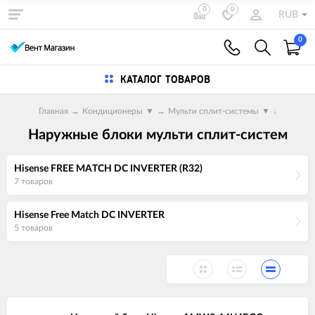
0
0
RUB
0
КАТАЛОГ ТОВАРОВ
Главная
→
Кондиционеры
▼
→
Мульти сплит-системы
▼
↓
Наружные блоки мульти сплит-систем
Hisense FREE MATCH DC INVERTER (R32)
7 товаров
Hisense Free Match DC INVERTER
5 товаров