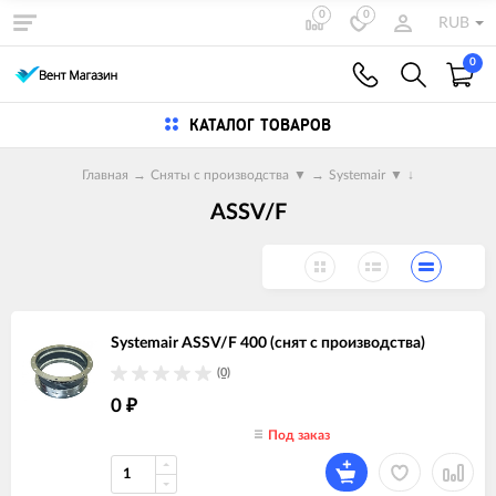
0
0
RUB
0
КАТАЛОГ ТОВАРОВ
Главная
→
Сняты с производства
▼
→
Systemair
▼
↓
ASSV/F
Systemair ASSV/F 400 (снят с производства)
(0)
0
₽
Под заказ