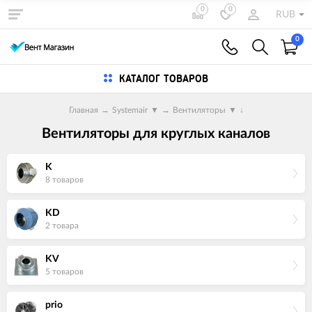
0
0
RUB
0
КАТАЛОГ ТОВАРОВ
Главная
→
Systemair
▼
→
Вентиляторы
▼
↓
Вентиляторы для круглых каналов
K
8 товаров
KD
2 товара
KV
5 товаров
prio