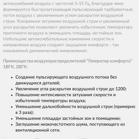
автоколебаний воздуха с частотой 5-15 Гц, благодаря чему
формируется быстрозатухающий пульсирующий турбулентный
поток воздуха с увеличенным углом раскрытия воздушной
струи. Ускоренное затухание воздушной струи и увеличенный
угол раскрытия позволяют увеличить избыточную температуру
приточного воздуха и уменьшить площадь застойных зон.
Небольшие автоколебательные изменения скорости и
направления воздуха создают ощущение комфорта - так
называемый динамический микроклимат.
Преимущества воздухораспределителей "Генератор комфорта"
1ВГК, 2ВГК:
Создание пульсирующего воздушного потока без
движущихся деталей;
Увеличение угла раскрытия воздушной струи до 1200;
Повышение интенсивности затухания скорости и
избыточной температуры воздуха;
Уменьшение дальнобойности воздушной струи (примерно
в 3 раза);
Уменьшение площади застойных зон в помещении;
Заглушение низкочастотного шума, поступающего из
вентиляционной сети.