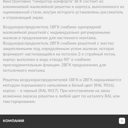
Конструктивно "Генератор комфорта" ВГК состоит из
алюминиевой жалюзийной решетки и корпуса, выполненного из
оцинкованной стали, внутри которого установлены рассекатель
и отражающий экран.
Воздухораспределитель 1ВГК снабжен однорядной
жалюзийной решеткой с индивидуально регулируемыми
жалюзи и предназначен для настенного монтажа.
Воздухораспределитель 2ВГК снабжен решеткой с жестко
закрепленными под определенным углом жалюзи, которая
формирует настилающийся на потолок 2-х струйный поток,
корпус выполнен в виде отвода 90° и снабжен
присоединительным фланцем. 2ВГК предназначен для
потолочного монтажа.
Решетки воздухораспределителей 1ВГК и 2ВГК окрашиваются
методом порошкового напыления в белый цвет (RAL 9016),
корпус – в черный (RAL 9017). При изготовлении на заказ
возможна окраска решетки в любой цвет по каталогу RAL или
текстурирование.
КОМПАНИЯ