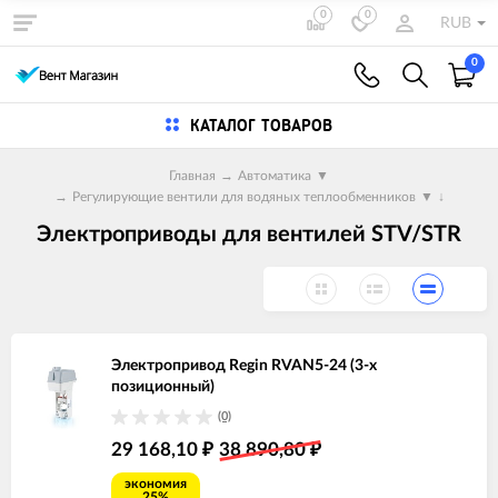
0
0
RUB
0
КАТАЛОГ ТОВАРОВ
Главная
→
Автоматика
▼
→
Регулирующие вентили для водяных теплообменников
▼
↓
Электроприводы для вентилей STV/STR
Электропривод Regin RVAN5-24 (3-х
позиционный)
(0)
29 168,10
38 890,80
₽
₽
экономия
25%