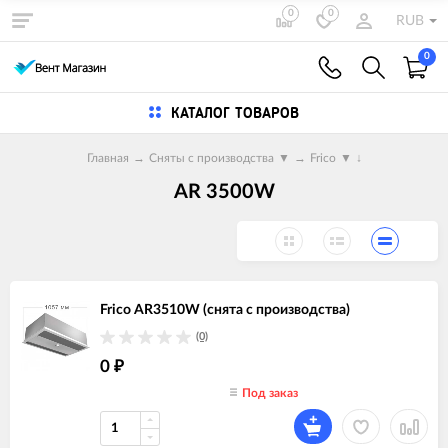
0
0
RUB
0
КАТАЛОГ ТОВАРОВ
Главная
→
Сняты с производства
▼
→
Frico
▼
↓
AR 3500W
Frico AR3510W (снята с производства)
(0)
0
₽
Под заказ