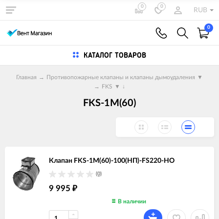
0
0
RUB
0
КАТАЛОГ ТОВАРОВ
Главная
→
Противопожарные клапаны и клапаны дымоудаления
▼
→
FKS
▼
↓
FKS-1M(60)
Клапан FKS-1M(60)-100(НП)-FS220-НО
(0)
9 995
₽
В наличии