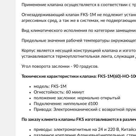
Применение клапана осуществляется в соответствии с т
Огнезадерживающий клапан FKS-1M не подлежит установ
агрессивных сред, а так же в системах, не подвергающи
Вид климатического исполнения по категории замещения
Предельные значения рабочей температуры окружающего
Корпус является несущей конструкцией клапана и изгот
устанавливается термоуплотнительная лента, служащая 
Угол поворота заслонки - 90 градусов.
Технические характеристики клапана: FKS-1M(60)-HO-1
модель: FKS-1М
Огнестойкость: 60 минут
положение заслонки: нормально открытый
Подключение: ниппельное d100
Привода: Электромеханический с возвратной пруж
По заказу клиента клапаны FKS изготавливаются в разл
приводы: электромагнитные на 24 и 220 В, Китайс
различное крепление фланцевые\ниппельные, сте