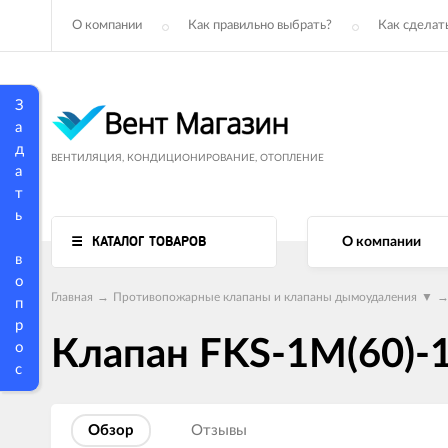
О компании
Как правильно выбрать?
Как сделать
З
а
д
ВЕНТИЛЯЦИЯ, КОНДИЦИОНИРОВАНИЕ, ОТОПЛЕНИЕ
а
т
ь
КАТАЛОГ ТОВАРОВ
О компании
в
о
Главная
→
Противопожарные клапаны и клапаны дымоудаления
▼
п
р
Клапан FKS-1M(60)-
о
с
Обзор
Отзывы