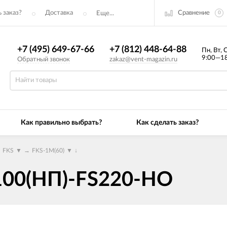
Сравнение
 заказ?
Доставка
Еще...
0
+7 (495) 649-67-66
+7 (812) 448-64-88
Пн, Вт, 
9:00—18
Обратный звонок
zakaz@vent-magazin.ru
Как правильно выбрать?
Как сделать заказ?
→
FKS
▼
→
FKS-1M(60)
▼
↓
100(НП)-FS220-НО