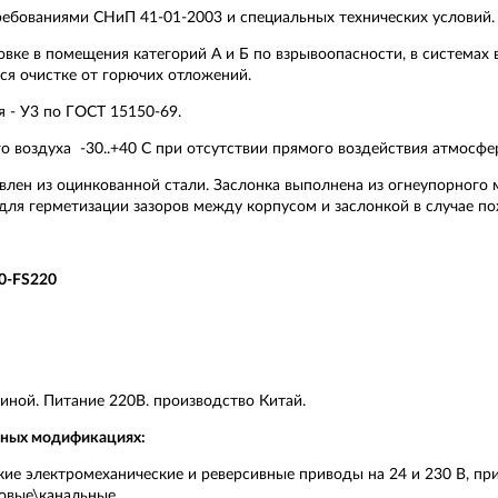
ребованиями СНиП 41-01-2003 и специальных технических условий.
ке в помещения категорий А и Б по взрывоопасности, в системах 
хся очистке от горючих отложений.
 - У3 по ГОСТ 15150-69.
 воздуха -30..+40 С при отсутствии прямого воздействия атмосфе
овлен из оцинкованной стали. Заслонка выполнена из огнеупорного
для герметизации зазоров между корпусом и заслонкой в случае по
00-FS220
иной. Питание 220В. производство Китай.
ичных модификациях:
кие электромеханические и реверсивные приводы на 24 и 230 В, п
новые\канальные