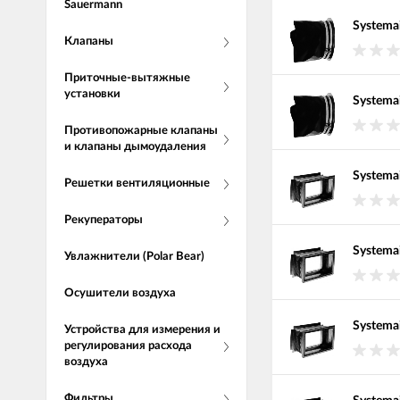
Sauermann
Systemai
Клапаны
Приточные-вытяжные
установки
Systemai
Противопожарные клапаны
и клапаны дымоудаления
Systema
Решетки вентиляционные
Рекуператоры
Systema
Увлажнители (Polar Bear)
Осушители воздуха
Systema
Устройства для измерения и
регулирования расхода
воздуха
Фильтры