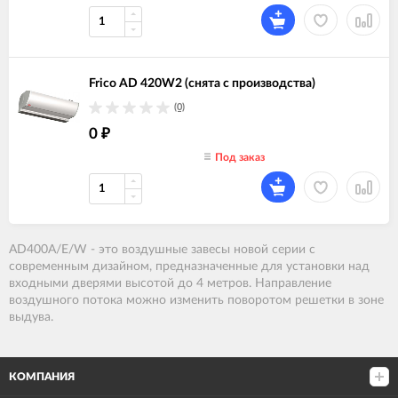
Frico AD 420W2 (снята с производства)
(0)
0
₽
Под заказ
AD400A/E/W - это воздушные завесы новой серии с
современным дизайном, предназначенные для установки над
входными дверями высотой до 4 метров. Направление
воздушного потока можно изменить поворотом решетки в зоне
выдува.
КОМПАНИЯ