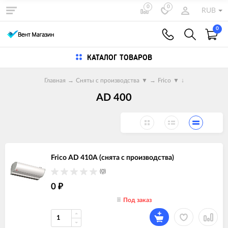
0
0
RUB
0
КАТАЛОГ ТОВАРОВ
Главная
→
Сняты с производства
▼
→
Frico
▼
↓
AD 400
Frico AD 410A (снята с производства)
(0)
0
₽
Под заказ