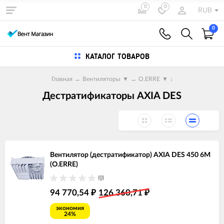
0
0
RUB
0
КАТАЛОГ ТОВАРОВ
Главная
→
Вентиляторы
▼
→
O.ERRE
▼
↓
Дестратификаторы AXIA DES
Вентилятор (дестратификатор) AXIA DES 450 6M
(O.ERRE)
(0)
94 770,54
126 360,71
₽
₽
экономия
24%