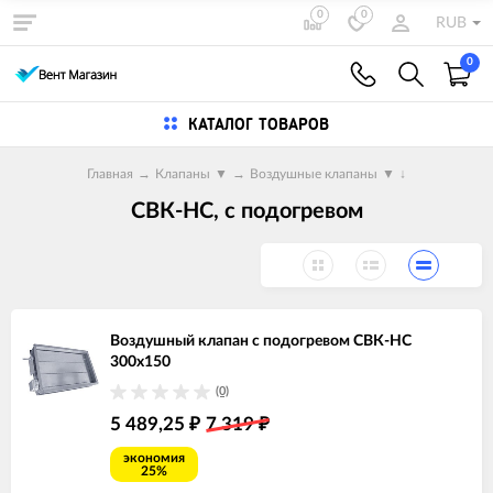
0
0
RUB
0
КАТАЛОГ ТОВАРОВ
Главная
→
Клапаны
▼
→
Воздушные клапаны
▼
↓
СВК-НС, с подогревом
Воздушный клапан с подогревом СВК-НС
300х150
(0)
5 489,25
7 319
₽
₽
экономия
25%