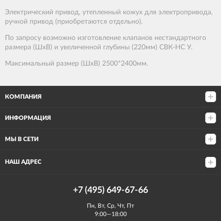
Электрический привод, утепленный кожух для электропривода,
ручной привод (приобретаются отдельно).
По запросу возможно изготовление клапанов нестандартного
размера (ШхВ) и увеличенной глубины (220мм) СВК-НС
У
.
Максимальный размер (ШхВ) 2500*2400мм.
КОМПАНИЯ
ИНФОРМАЦИЯ
МЫ В СЕТИ
НАШ АДРЕС
+7 (495) 649-67-66
Пн, Вт, Ср, Чт, Пт
9:00—18:00