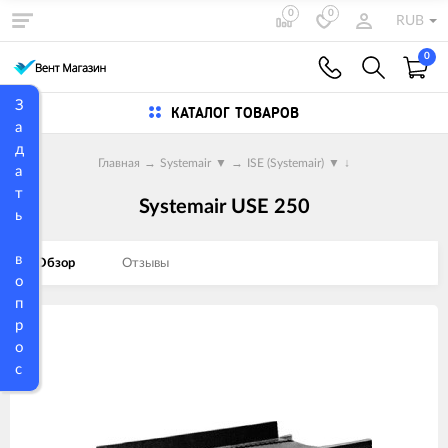
0
0
RUB
0
З
КАТАЛОГ ТОВАРОВ
а
д
Главная
→
Systemair
▼
→
ISE (Systemair)
▼
↓
а
т
Systemair USE 250
ь
в
Обзор
Отзывы
о
п
р
Изображения
о
товаров
с