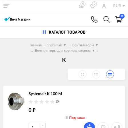
0
0
RUB
0
КАТАЛОГ ТОВАРОВ
Главная
→
Systemair
▼
→
Вентиляторы
▼
→
Вентиляторы для круглых каналов
▼
↓
K
Systemair K 100 M
(0)
0
₽
Под заказ