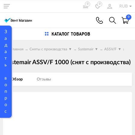
0
0
RUB
0
З
КАТАЛОГ ТОВАРОВ
а
д
Главная
→
Сняты с производства
▼
→
Systemair
▼
→
ASSV/F
▼
↓
а
т
Systemair ASSV/F 1000 (снят с производства)
ь
в
Обзор
Отзывы
о
п
р
Изображения
о
товаров
с