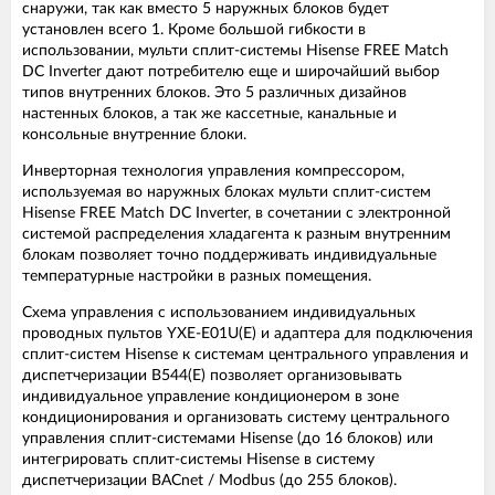
снаружи, так как вместо 5 наружных блоков будет
установлен всего 1. Кроме большой гибкости в
использовании, мульти сплит-системы Hisense FREE Match
DC Inverter дают потребителю еще и широчайший выбор
типов внутренних блоков. Это 5 различных дизайнов
настенных блоков, а так же кассетные, канальные и
консольные внутренние блоки.
Инверторная технология управления компрессором,
используемая во наружных блоках мульти сплит-систем
Hisense FREE Match DC Inverter, в сочетании с электронной
системой распределения хладагента к разным внутренним
блокам позволяет точно поддерживать индивидуальные
температурные настройки в разных помещения.
Схема управления с использованием индивидуальных
проводных пультов YXE-E01U(E) и адаптера для подключения
сплит-систем Hisense к системам центрального управления и
диспетчеризации B544(E) позволяет организовывать
индивидуальное управление кондиционером в зоне
кондиционирования и организовать систему центрального
управления сплит-системами Hisense (до 16 блоков) или
интегрировать сплит-системы Hisense в систему
диспетчеризации BACnet / Modbus (до 255 блоков).