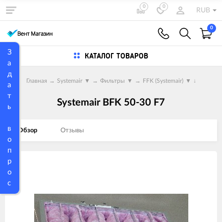
0
0
RUB
0
З
КАТАЛОГ ТОВАРОВ
а
д
Главная
→
Systemair
▼
→
Фильтры
▼
→
FFK (Systemair)
▼
↓
а
т
Systemair BFK 50-30 F7
ь
в
Обзор
Отзывы
о
п
р
Изображения
о
товаров
с