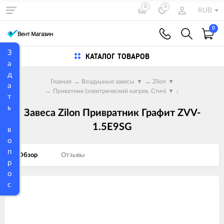
0
0
RUB
0
З
КАТАЛОГ ТОВАРОВ
а
д
Главная
→
Воздушные завесы
▼
→
Zilon
▼
а
→
Приватник (электрический нагрев. Стич)
▼
↓
т
ь
Завеса Zilon Привратник Графит ZVV-
1.5E9SG
в
о
п
Обзор
Отзывы
р
о
с
Изображения
товаров