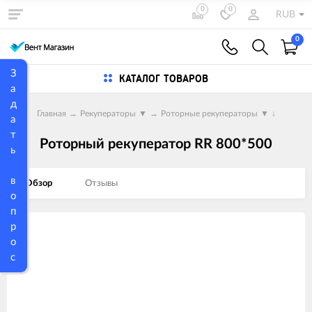
0
0
RUB
0
З
КАТАЛОГ ТОВАРОВ
а
д
Главная
→
Рекуператоры
▼
→
Роторные рекуператоры
▼
↓
а
т
Роторный рекуператор RR 800*500
ь
в
Обзор
Отзывы
о
п
р
Изображения
о
товаров
с