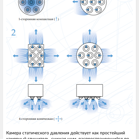
Камера статического давления действует как простейший