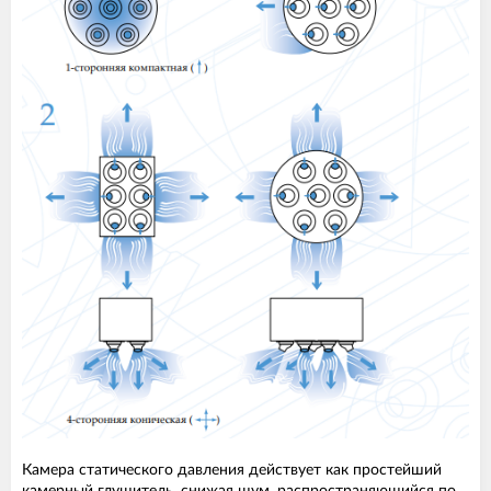
Камера статического давления действует как простейший