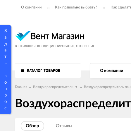
О компании
Как правильно выбрать?
Как сделать
З
а
д
ВЕНТИЛЯЦИЯ, КОНДИЦИОНИРОВАНИЕ, ОТОПЛЕНИЕ
а
т
ь
КАТАЛОГ ТОВАРОВ
О компании
в
о
Главная
→
Воздухораспределители
▼
→
Воздухораспределитель па
п
р
Воздухораспредели
о
с
Обзор
Отзывы