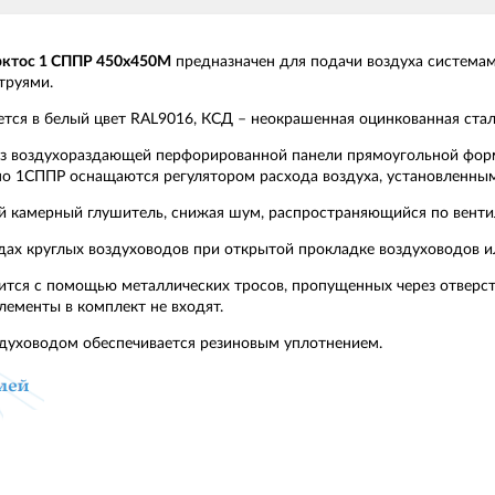
рктос 1 СППР 450х450М
предназначен для подачи воздуха системам
труями.
ется в белый цвет RAL9016, КСД – неокрашенная оцинкованная стал
з воздухораздающей перфорированной панели прямоугольной форм
но 1СППР оснащаются регулятором расхода воздуха, установленны
й камерный глушитель, снижая шум, распространяющийся по вентил
ах круглых воздуховодов при открытой прокладке воздуховодов и
ся с помощью металлических тросов, пропущенных через отверст
ементы в комплект не входят.
здуховодом обеспечивается резиновым уплотнением.