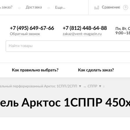
Сравнение
 заказ?
Доставка
Еще...
0
+7 (495) 649-67-66
+7 (812) 448-64-88
Пн, Вт, 
9:00—18
Обратный звонок
zakaz@vent-magazin.ru
Как правильно выбрать?
Как сделать заказ?
нельный перфорированный Арктос 1СПП/2СПП
▼
→
СППР
▼
↓
тель Арктос 1СППР 45