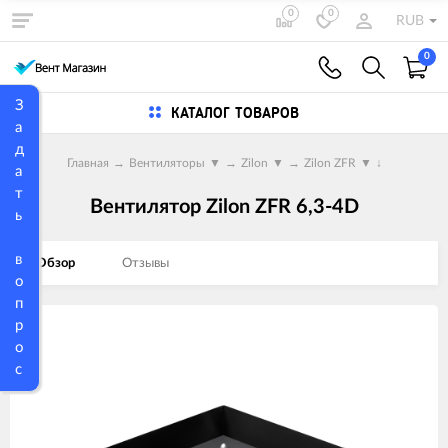
0
0
RUB
0
З
КАТАЛОГ ТОВАРОВ
а
д
Главная
→
Вентиляторы
▼
→
Zilon
▼
→
Zilon ZFR
▼
↓
а
т
Вентилятор Zilon ZFR 6,3-4D
ь
в
Обзор
Отзывы
о
п
р
Изображения
о
товаров
с