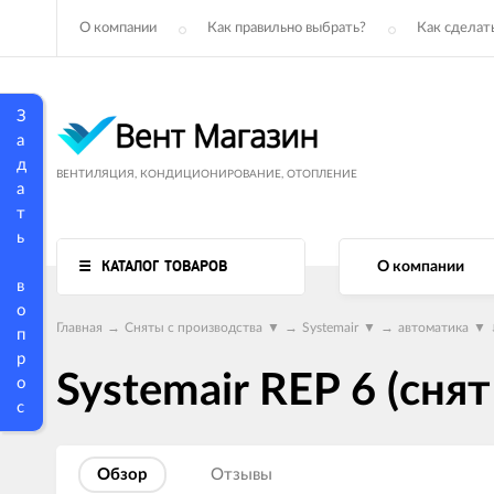
О компании
Как правильно выбрать?
Как сделать
З
а
д
ВЕНТИЛЯЦИЯ, КОНДИЦИОНИРОВАНИЕ, ОТОПЛЕНИЕ
а
т
ь
КАТАЛОГ ТОВАРОВ
О компании
в
о
Главная
→
Сняты с производства
▼
→
Systemair
▼
→
автоматика
▼
п
р
Systemair REP 6 (сня
о
с
Обзор
Отзывы