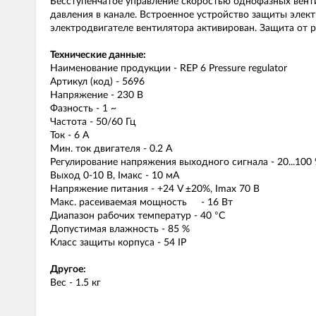
Бесступенчатое управление скоростью однофазных венти
давления в канале. Встроенное устройство защиты элект
электродвигателе вентилятора активирован. Защита от р
Технические данные:
Наименование продукции - REP 6 Pressure regulator
Артикул (код) - 5696
Напряжение - 230 В
Фазность - 1 ~
Частота - 50/60 Гц
Ток - 6 A
Мин. ток двигателя - 0.2 A
Регулирование напряжения выходного сигнала - 20...100
Выход 0-10 В, Iмакс - 10 мА
Напряжение питания - +24 V ±20%, Imax 70 В
Макс. расеиваемая мощность - 16 Вт
Диапазон рабочих температур - 40 °C
Допустимая влажность - 85 %
Класс защиты корпуса - 54 IP
Другое:
Вес - 1.5 кг