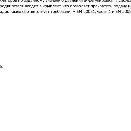
ляторов по заданному значению давления (Р-регулировка). Исполь
родвигателя входит в комплект, что позволяет прекратить подачу н
адиопомех соответствует требованиям EN 50081, часть 1 и EN 50082
 %