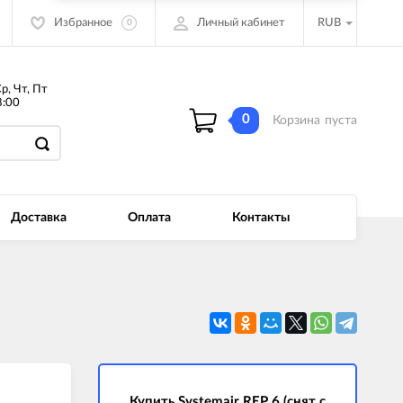
Избранное
Личный кабинет
RUB
0
Ср, Чт, Пт
:00
0
Корзина
пуста
Доставка
Оплата
Контакты
Купить Systemair REP 6 (снят с