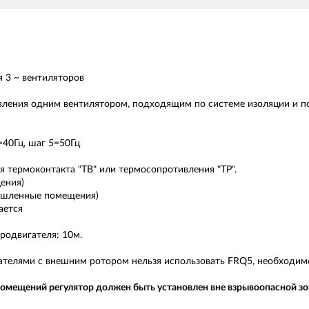
я 3 ~ вентиляторов
вления одним вентилятором, подходящим по системе изоляции и п
=40Гц, шаг 5=50Гц
 термоконтакта "TВ" или термосопротивления "TP".
ения)
мышленные помещения)
ается
родвигателя: 10м.
ателями с внешним ротором нельзя использовать FRQ5, необходим
омещений регулятор должен быть установлен вне взрывоопасной зо