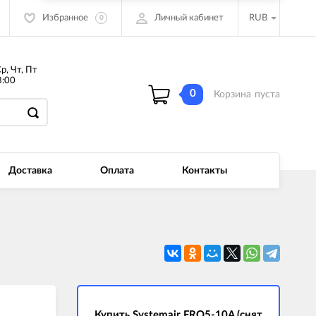
Избранное
Личный кабинет
RUB
0
Ср, Чт, Пт
:00
0
Корзина
пуста
Доставка
Оплата
Контакты
Купить Systemair FRQ5-10A (снят