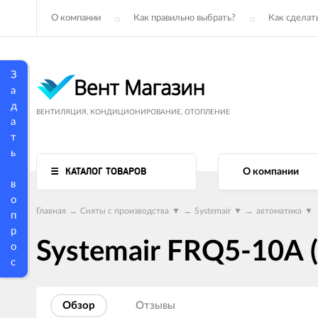
О компании
Как правильно выбрать?
Как сделать
З
а
д
ВЕНТИЛЯЦИЯ, КОНДИЦИОНИРОВАНИЕ, ОТОПЛЕНИЕ
а
т
ь
КАТАЛОГ ТОВАРОВ
О компании
в
о
Главная
→
Сняты с производства
▼
→
Systemair
▼
→
автоматика
▼
п
р
Systemair FRQ5-10A (
о
с
Обзор
Отзывы