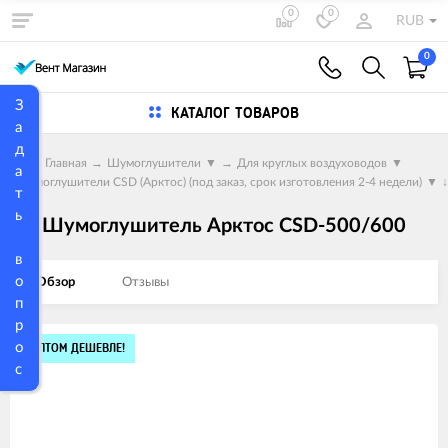
0
0
RUB
0
З
КАТАЛОГ ТОВАРОВ
а
д
Главная
→
Шумоглушители
▼
→
Для круглых воздуховодов
▼
а
→
Шумоглушители CSD (Арктос) (под заказ, срок изготовления 2-4 недели)
▼
↓
т
ь
Шумоглушитель Арктос CSD-500/600
в
о
Обзор
Отзывы
п
р
Изображения
о
ОПТОМ ДЕШЕВЛЕ!
с
товаров