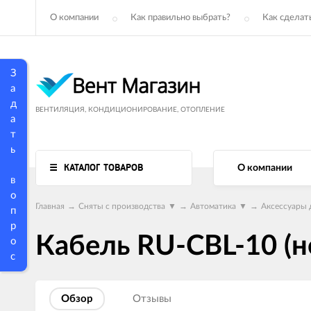
О компании
Как правильно выбрать?
Как сделать
З
а
д
ВЕНТИЛЯЦИЯ, КОНДИЦИОНИРОВАНИЕ, ОТОПЛЕНИЕ
а
т
ь
КАТАЛОГ ТОВАРОВ
О компании
в
о
Главная
→
Сняты с производства
▼
→
Автоматика
▼
→
Аксессуары 
п
р
Кабель RU-CBL-10 (н
о
с
Обзор
Отзывы