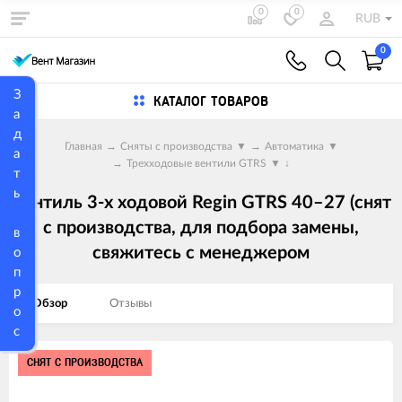
0
0
RUB
0
З
КАТАЛОГ ТОВАРОВ
а
д
Главная
→
Сняты с производства
▼
→
Автоматика
▼
а
→
Трехходовые вентили GTRS
▼
↓
т
ь
Вентиль 3-х ходовой Regin GTRS 40–27 (снят
с производства, для подбора замены,
в
свяжитесь с менеджером
о
п
р
Обзор
Отзывы
о
с
Изображения
СНЯТ С ПРОИЗВОДСТВА
товаров