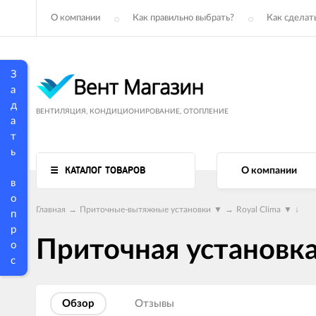
О компании
Как правильно выбрать?
Как сделать
З
а
д
ВЕНТИЛЯЦИЯ, КОНДИЦИОНИРОВАНИЕ, ОТОПЛЕНИЕ
а
т
ь
КАТАЛОГ ТОВАРОВ
О компании
в
о
Главная
→
Приточные-вытяжные установки
▼
→
Royal Clima
▼
↓
п
р
Приточная установк
о
с
Обзор
Отзывы