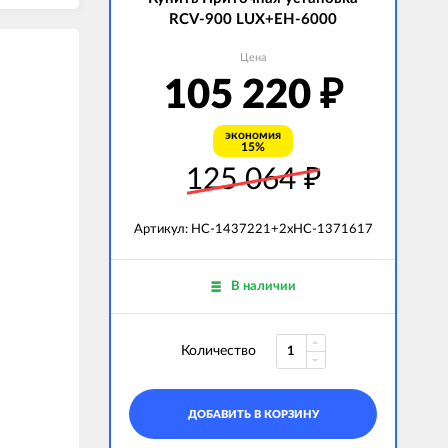
RCV-900 LUX+EH-6000
Цена
105 220
₽
экономия
15%
125 064
₽
Артикул: НС-1437221+2xНС-1371617
В наличии
Количество
ДОБАВИТЬ В КОРЗИНУ