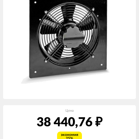
Цена
38 440,76
₽
экономия
25%