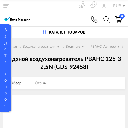
0
0
RUB
0
З
КАТАЛОГ ТОВАРОВ
а
д
Главная
→
Воздухонагреватели
▼
→
Водяные
▼
→
PBAHC (Арктос)
▼
↓
а
т
Водяной воздухонагреватель PBAHC 125-3-
ь
2,5N (GDS-92458)
в
о
Обзор
Отзывы
п
р
о
Изображения
с
товаров