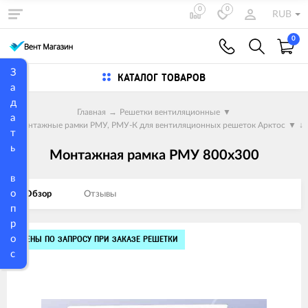
0
0
RUB
0
З
КАТАЛОГ ТОВАРОВ
а
д
Главная
→
Решетки вентиляционные
▼
а
→
Монтажные рамки РМУ, РМУ-К для вентиляционных решеток Арктос
▼
↓
т
ь
Монтажная рамка РМУ 800х300
в
о
Обзор
Отзывы
п
р
Изображения
о
ЦЕНЫ ПО ЗАПРОСУ ПРИ ЗАКАЗЕ РЕШЕТКИ
с
товаров