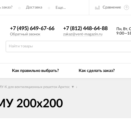
Сравнение
 заказ?
Доставка
Еще...
0
+7 (495) 649-67-66
+7 (812) 448-64-88
Пн, Вт, 
9:00—18
Обратный звонок
zakaz@vent-magazin.ru
Как правильно выбрать?
Как сделать заказ?
У-К для вентиляционных решеток Арктос
▼
↓
МУ 200х200