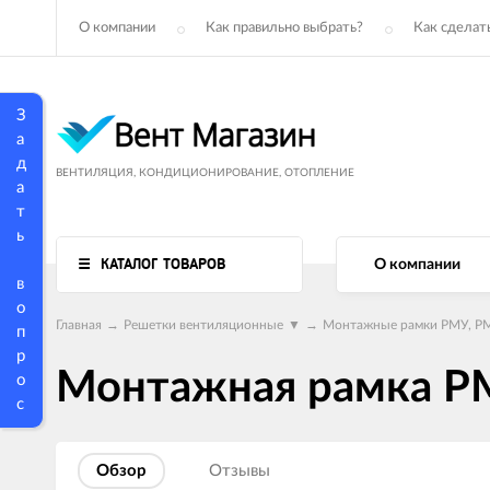
О компании
Как правильно выбрать?
Как сделать
З
а
д
ВЕНТИЛЯЦИЯ, КОНДИЦИОНИРОВАНИЕ, ОТОПЛЕНИЕ
а
т
ь
КАТАЛОГ ТОВАРОВ
О компании
в
о
Главная
→
Решетки вентиляционные
▼
→
Монтажные рамки РМУ, РМ
п
р
Монтажная рамка Р
о
с
Обзор
Отзывы