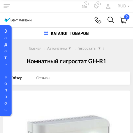
0
0
RUB
0
З
КАТАЛОГ ТОВАРОВ
а
д
Главная
→
Автоматика
▼
→
Гигростаты
▼
↓
а
т
Комнатный гигростат GH-R1
ь
в
Обзор
Отзывы
о
п
р
Изображения
о
товаров
с