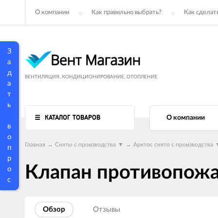
О компании
Как правильно выбрать?
Как сделать
З
а
д
ВЕНТИЛЯЦИЯ, КОНДИЦИОНИРОВАНИЕ, ОТОПЛЕНИЕ
а
т
ь
КАТАЛОГ ТОВАРОВ
О компании
в
о
Главная
→
Сняты с производства
▼
→
Арктос снято с производства
п
р
Клапан противопож
о
с
Обзор
Отзывы