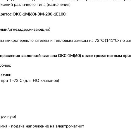
жений различного типа (назначения).
Арктос ОКС-1М(60)-ЭМ-200-1E100:
рный/огнезадерживающий)
м микропереключателем и тепловым замком на 72°C (141°C- по зак
управления заслонкой клапана OKC-1M(60) с электромагнитным пр
бочее:
матики
 при Т>72 С (для НО клапанов)
 ручную)
мка - подача напряжение на электромагнит