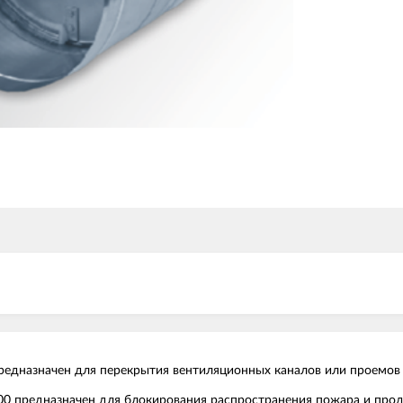
едназначен для перекрытия вентиляционных каналов или проемов 
 предназначен для блокирования распространения пожара и проду