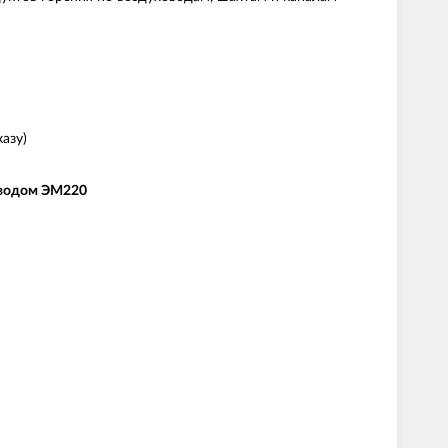
азу)
иводом ЭМ220