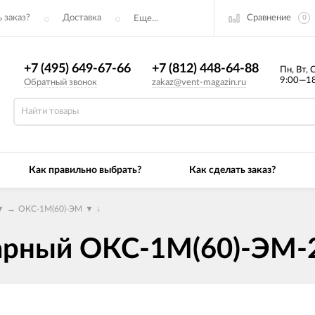
Сравнение
 заказ?
Доставка
Еще...
0
+7 (495) 649-67-66
+7 (812) 448-64-88
Пн, Вт, 
9:00—18
Обратный звонок
zakaz@vent-magazin.ru
Как правильно выбрать?
Как сделать заказ?
▼
→
ОКС-1М(60)-ЭМ
▼
↓
арный ОКС-1М(60)-ЭМ-