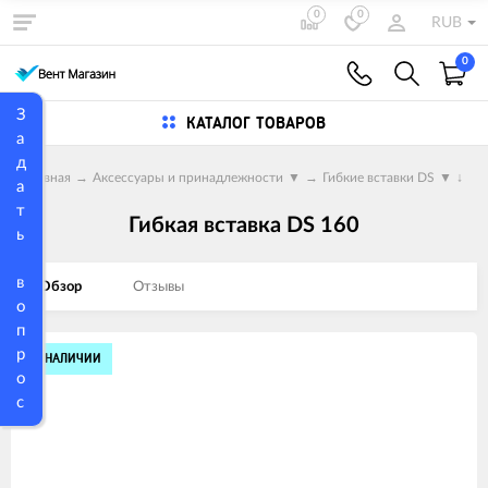
0
0
RUB
0
З
КАТАЛОГ ТОВАРОВ
а
д
Главная
→
Аксессуары и принадлежности
▼
→
Гибкие вставки DS
▼
↓
а
т
Гибкая вставка DS 160
ь
в
Обзор
Отзывы
о
п
р
Изображения
В НАЛИЧИИ
о
товаров
с