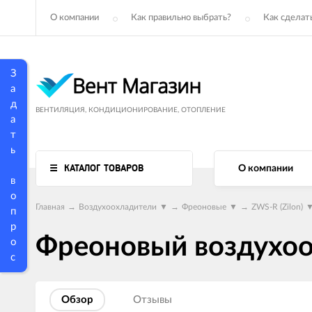
О компании
Как правильно выбрать?
Как сделать
З
а
д
ВЕНТИЛЯЦИЯ, КОНДИЦИОНИРОВАНИЕ, ОТОПЛЕНИЕ
а
т
ь
КАТАЛОГ ТОВАРОВ
О компании
в
о
Главная
→
Воздухоохладители
▼
→
Фреоновые
▼
→
ZWS-R (Zilon)
п
р
Фреоновый воздухоо
о
с
Обзор
Отзывы