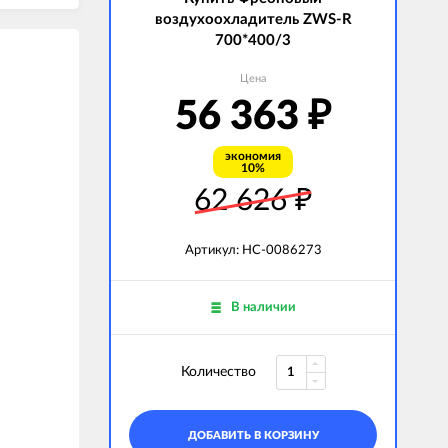
воздухоохладитель ZWS-R
700*400/3
Цена
56 363
₽
экономия
10%
62 626
₽
Артикул: НС-0086273
В наличии
Количество
ДОБАВИТЬ В КОРЗИНУ