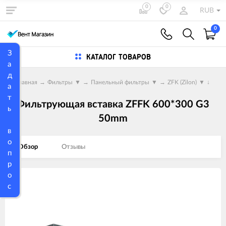
0
0
RUB
0
З
КАТАЛОГ ТОВАРОВ
а
д
Главная
→
Фильтры
▼
→
Панельный фильтры
▼
→
ZFK (Zilon)
▼
↓
а
т
Фильтрующая вставка ZFFK 600*300 G3
ь
50mm
в
о
Обзор
Отзывы
п
р
о
Изображения
с
товаров