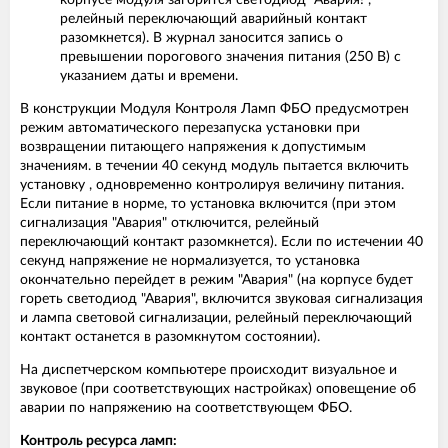
корпусе модуля загорится светодиод "Авария!",
релейный переключающий аварийный контакт
разомкнется). В журнал заносится запись о
превышении порогового значения питания (250 В) с
указанием даты и времени.
В конструкции Модуля Контроля Ламп ФБО предусмотрен
режим автоматического перезапуска установки при
возвращении питающего напряжения к допустимым
значениям. в течении 40 секунд модуль пытается включить
установку , одновременно контролируя величину питания.
Если питание в норме, то установка включится (при этом
сигнализация "Авария" отключится, релейный
переключающий контакт разомкнется). Если по истечении 40
секунд напряжение не нормализуется, то установка
окончательно перейдет в режим "Авария" (на корпусе будет
гореть светодиод "Авария", включится звуковая сигнализация
и лампа световой сигнализации, релейный переключающий
контакт останется в разомкнутом состоянии).
На диспетчерском компьютере происходит визуальное и
звуковое (при соответствующих настройках) оповещение об
аварии по напряжению на соответствующем ФБО.
Контроль ресурса ламп: