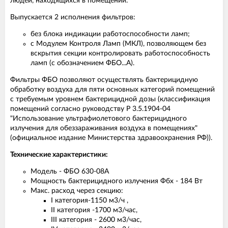
людей, находящихся в помещении.
Выпускается 2 исполнения фильтров:
без блока индикации работоспособности ламп;
с Модулем Контроля Ламп (МКЛ), позволяющем без
вскрытия секции контролировать работоспособность
ламп (с обозначением ФБО...А).
Фильтры ФБО позволяют осуществлять бактерицидную
обработку воздуха для пяти основных категорий помещений
с требуемым уровнем бактерицидной дозы (классификация
помещений согласно руководству Р 3.5.1904-04
"Использование ультрафиолетового бактерицидного
излучения для обеззараживания воздуха в помещениях"
(официальное издание Министерства здравоохранения РФ)).
Технические характеристики:
Модель - ФБО 630-08А
Мощность бактерицидного излучения Фбх - 184 Вт
Макс. расход через секцию:
I категория-1150 м3/ч ,
II категория -1700 м3/час,
III категория - 2600 м3/час,