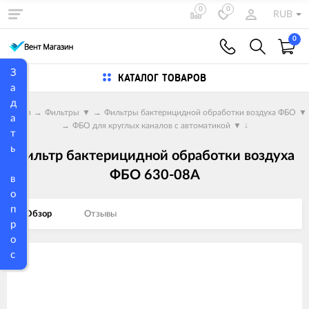
0
0
RUB
0
З
КАТАЛОГ ТОВАРОВ
а
д
Главная
→
Фильтры
▼
→
Фильтры бактерицидной обработки воздуха ФБО
▼
а
→
ФБО для круглых каналов с автоматикой
▼
↓
т
ь
Фильтр бактерицидной обработки воздуха
ФБО 630-08A
в
о
п
Обзор
Отзывы
р
о
с
Изображения
товаров