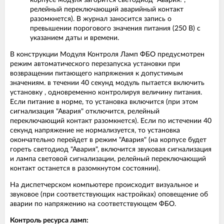
корпусе модуля загорится светодиод "Авария!",
релейный переключающий аварийный контакт
разомкнется). В журнал заносится запись о
превышении порогового значения питания (250 В) с
указанием даты и времени.
В конструкции Модуля Контроля Ламп ФБО предусмотрен
режим автоматического перезапуска установки при
возвращении питающего напряжения к допустимым
значениям. в течении 40 секунд модуль пытается включить
установку , одновременно контролируя величину питания.
Если питание в норме, то установка включится (при этом
сигнализация "Авария" отключится, релейный
переключающий контакт разомкнется). Если по истечении 40
секунд напряжение не нормализуется, то установка
окончательно перейдет в режим "Авария" (на корпусе будет
гореть светодиод "Авария", включится звуковая сигнализация
и лампа световой сигнализации, релейный переключающий
контакт останется в разомкнутом состоянии).
На диспетчерском компьютере происходит визуальное и
звуковое (при соответствующих настройках) оповещение об
аварии по напряжению на соответствующем ФБО.
Контроль ресурса ламп: