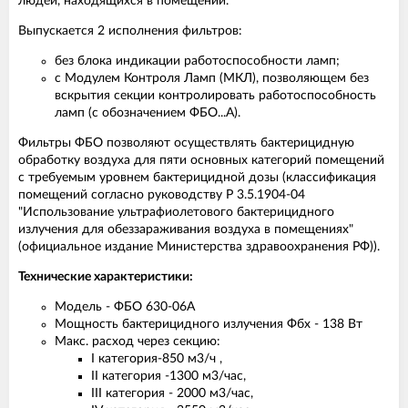
людей, находящихся в помещении.
Выпускается 2 исполнения фильтров:
без блока индикации работоспособности ламп;
с Модулем Контроля Ламп (МКЛ), позволяющем без
вскрытия секции контролировать работоспособность
ламп (с обозначением ФБО...А).
Фильтры ФБО позволяют осуществлять бактерицидную
обработку воздуха для пяти основных категорий помещений
с требуемым уровнем бактерицидной дозы (классификация
помещений согласно руководству Р 3.5.1904-04
"Использование ультрафиолетового бактерицидного
излучения для обеззараживания воздуха в помещениях"
(официальное издание Министерства здравоохранения РФ)).
Технические характеристики:
Модель - ФБО 630-06А
Мощность бактерицидного излучения Фбх - 138 Вт
Макс. расход через секцию:
I категория-850 м3/ч ,
II категория -1300 м3/час,
III категория - 2000 м3/час,