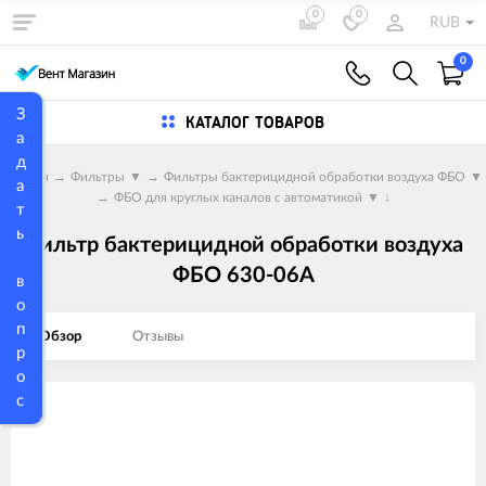
0
0
RUB
0
З
КАТАЛОГ ТОВАРОВ
а
д
Главная
→
Фильтры
▼
→
Фильтры бактерицидной обработки воздуха ФБО
▼
а
→
ФБО для круглых каналов с автоматикой
▼
↓
т
ь
Фильтр бактерицидной обработки воздуха
ФБО 630-06A
в
о
п
Обзор
Отзывы
р
о
с
Изображения
товаров