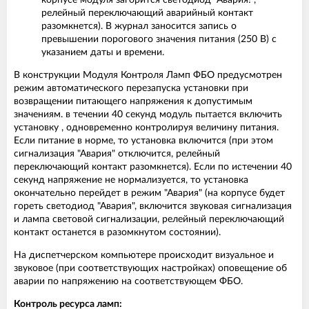
корпусе модуля загорится светодиод "Авария!",
релейный переключающий аварийный контакт
разомкнется). В журнал заносится запись о
превышении порогового значения питания (250 В) с
указанием даты и времени.
В конструкции Модуля Контроля Ламп ФБО предусмотрен
режим автоматического перезапуска установки при
возвращении питающего напряжения к допустимым
значениям. в течении 40 секунд модуль пытается включить
установку , одновременно контролируя величину питания.
Если питание в норме, то установка включится (при этом
сигнализация "Авария" отключится, релейный
переключающий контакт разомкнется). Если по истечении 40
секунд напряжение не нормализуется, то установка
окончательно перейдет в режим "Авария" (на корпусе будет
гореть светодиод "Авария", включится звуковая сигнализация
и лампа световой сигнализации, релейный переключающий
контакт останется в разомкнутом состоянии).
На диспетчерском компьютере происходит визуальное и
звуковое (при соответствующих настройках) оповещение об
аварии по напряжению на соответствующем ФБО.
Контроль ресурса ламп: