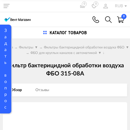
0
0
RUB
0
З
КАТАЛОГ ТОВАРОВ
а
д
Главная
→
Фильтры
▼
→
Фильтры бактерицидной обработки воздуха ФБО
▼
а
→
ФБО для круглых каналов с автоматикой
▼
↓
т
ь
Фильтр бактерицидной обработки воздуха
ФБО 315-08A
в
о
п
Обзор
Отзывы
р
о
с
Изображения
товаров