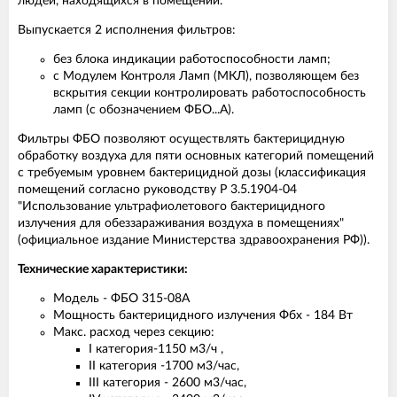
людей, находящихся в помещении.
Выпускается 2 исполнения фильтров:
без блока индикации работоспособности ламп;
с Модулем Контроля Ламп (МКЛ), позволяющем без
вскрытия секции контролировать работоспособность
ламп (с обозначением ФБО...А).
Фильтры ФБО позволяют осуществлять бактерицидную
обработку воздуха для пяти основных категорий помещений
с требуемым уровнем бактерицидной дозы (классификация
помещений согласно руководству Р 3.5.1904-04
"Использование ультрафиолетового бактерицидного
излучения для обеззараживания воздуха в помещениях"
(официальное издание Министерства здравоохранения РФ)).
Технические характеристики:
Модель - ФБО 315-08А
Мощность бактерицидного излучения Фбх - 184 Вт
Макс. расход через секцию:
I категория-1150 м3/ч ,
II категория -1700 м3/час,
III категория - 2600 м3/час,